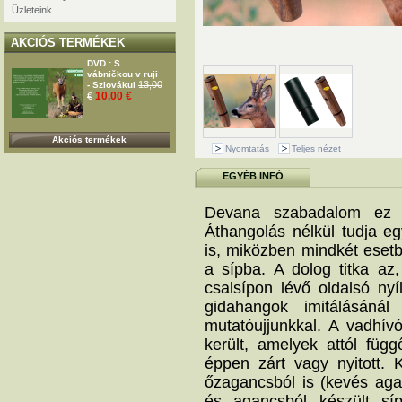
Üzleteink
AKCIÓS TERMÉKEK
DVD : S
vábničkou v ruji
13,00
- Szlovákul
10,00 €
€
Akciós termékek
Nyomtatás
Teljes nézet
EGYÉB INFÓ
Devana szabadalom ez a
Áthangolás nélkül tudja e
is, miközben mindkét eset
a sípba. A dolog titka a
csalsípon lévő oldalsó ny
gidahangok imitálásánál
mutatóujjunkkal. A vadhív
került, amelyek attól füg
éppen zárt vagy nyitott. 
őzagancsból is (kevés aga
és agancsból készült sí