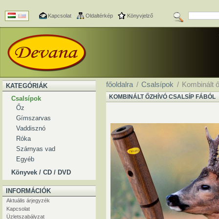
Kapcsolat
Oldaltérkép
Könyvjelző
főoldalra
/
Csalsípok
/
Kombinált ő
KATEGÓRIÁK
KOMBINÁLT ŐZHÍVÓ CSALSÍP FÁBÓL
Csalsípok
Őz
Gímszarvas
Vaddisznó
Róka
Szárnyas vad
Egyéb
Könyvek / CD / DVD
INFORMÁCIÓK
Aktuális árjegyzék
Kapcsolat
Üzletszabályzat