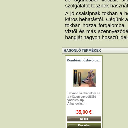
szolgálatot tesznek haszná
A jó csalsípnak tokban a 
káros behatástól. Cégünk a
tokban hozza forgalomba, 
víztől és más szennyeződést
hangját nagyon hosszú idei
HASONLÓ TERMÉKEK
Kombinált őzhívó cs...
Devana szabadalom ez
a világon egyedülálló
vadhívó síp.
Áthangolás...
35,00 €
Nézet
Kosárba